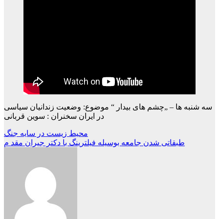
سه شنبه ها – „چشم های بیدار “ موضوع: وضعیت زندانیان سیاسی
در ایران سخنران : سوین قربانی
Beitragsnavigation
محیط زیست در سایه جنگ
طبقاتی شدن جامعه بوسیله فیلترینگ با دکتر جیران مقد م