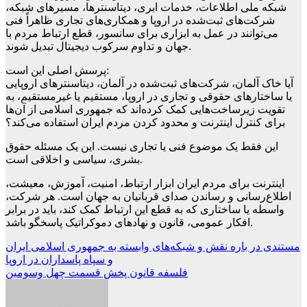
شبکه ملی اطلاعات، خدمات ابری، دیتاسنترها، مسیرهای شبکه،
شرکت‌های ثبت‌شده در اروپا و همکاری‌های تجاری ظاهراً فنی
می‌توانند در عمل به ابزاری برای سانسور، قطع ارتباط مردم با
جهان و تداوم سرکوب دیجیتال تبدیل شوند.
پرسش اصلی این است:
آیا خاک آلمان، شرکت‌های ثبت‌شده در آلمان، دیتاسنترهای اروپایی
یا ساختارهای حقوقی و تجاری در اروپا، مستقیم یا غیرمستقیم، به
تقویت زیرساخت‌هایی کمک کرده‌اند که جمهوری اسلامی از آن‌ها
برای کنترل اینترنت و محدود کردن مردم ایران استفاده می‌کند؟
این فقط یک موضوع فنی یا تجاری نیست. این یک مسئله حقوق
بشری، سیاسی و اخلاقی است.
اینترنت برای مردم ایران ابزار ارتباط، امنیت، آموزش، معیشت،
اطلاع‌رسانی و رساندن صدای قربانیان به جهان است. هر شرکت،
واسطه یا ساختاری که به قطع این ارتباط کمک کند، باید در برابر
افکار عمومی، قانون و نهادهای دموکراتیک پاسخگو باشد.
Beitragsnavigation
مستندی در باره نقش و شبکه‌های وابسته به جمهوری اسلامی ایران
و سپاه پاسداران در اروپا
فلسفه قانون پخش قسمت چهل وسومین