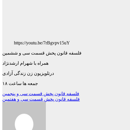
https://youtu.be/7rBgvpv15uY
فلسفه قانون پخش قسمت سی و ششمین
همراه با شهرام ارشدنژاد
درتلویزیون زن زندگی آزادی
جمعه ها ساعت ۱۸
Beitragsnavigation
فلسفه قانون پخش قسمت سی و پنجمین
فلسفه قانون پخش قسمت سی و هفتمین